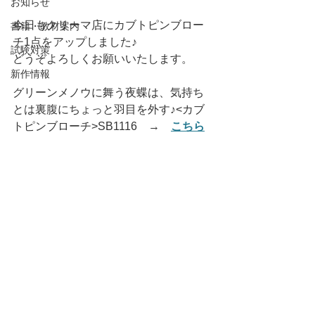
お知らせ
今日もクリーマ店にカブトピンブロー
書籍・教材案内
チ1点をアップしました♪
試験対策
どうぞよろしくお願いいたします。
新作情報
グリーンメノウに舞う夜蝶は、気持ち
とは裏腹にちょっと羽目を外す♪<カブ
トピンブローチ>SB1116　→　
こちら