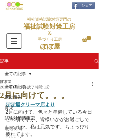
シェア
福祉資格試験対策専門の
福祉試験対策工房
＆
手づくり工房
ぼぼ屋
記事
全ての記事
ぼぼ屋
全ての記事
2025年1月27日
読了時間: 1分
2月に向けて。。。
活動報告
ぼぼ屋クリーマ店より
育児
2月に向けて、色々と準備している今日
試験対策情報室
この頃ですが、皆様いかがお過ごしで
しょうか。私は元気です。ちょっぴり
厳選良問
疲れてます。