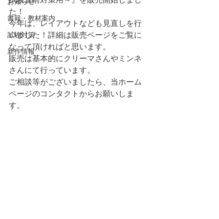
お知らせ
た！
書籍・教材案内
今年は、レイアウトなども見直しを行
試験対策
いました！詳細は販売ページをご覧に
なって頂ければと思います。
新作情報
販売は基本的にクリーマさんやミンネ
さんにて行っています。
ご相談等がございましたら、当ホーム
ページのコンタクトからお願いしま
す。