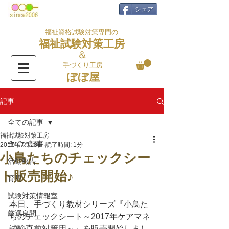
シェア
福祉資格試験対策専門の
福祉試験対策工房
＆
手づくり工房
ぼぼ屋
記事
全ての記事
福祉試験対策工房
全ての記事
2017年7月18日
読了時間: 1分
小鳥たちのチェックシー
活動報告
ト販売開始♪
育児
試験対策情報室
本日、手づくり教材シリーズ『小鳥た
厳選良問
ちのチェックシート～2017年ケアマネ
試験直前対策用～』を販売開始しまし