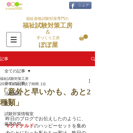
シェア
福祉資格試験対策専門の
福祉試験対策工房
＆
手づくり工房
ぼぼ屋
記事
全ての記事
福祉試験対策工房
全ての記事
2017年8月6日
読了時間: 1分
「意外と早いかも、あと2
活動報告
種類」
育児
試験対策情報室
昨日のブログでお伝えしたのように、
厳選良問
マクドナルド
のハッピーセットを集め
ることになった私たち一家は、昨日の