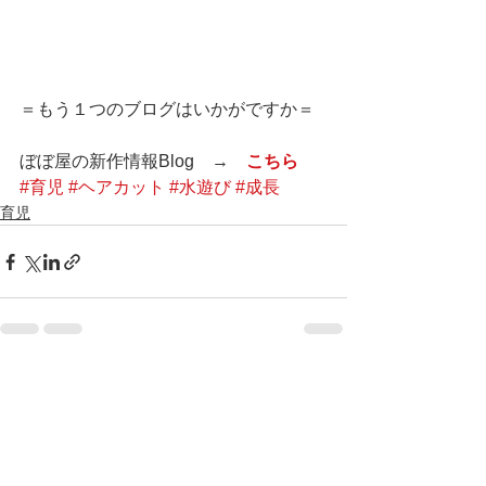
＝もう１つのブログはいかがですか＝
ぼぼ屋の新作情報Blog　→　
こちら
#育児
#ヘアカット
#水遊び
#成長
育児
すべて表示
最新記事