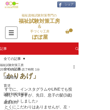
シェア
福祉資格試験対策専門の
福祉試験対策工房
＆
手づくり工房
ぼぼ屋
記事
全ての記事
福祉試験対策工房
全ての記事
2017年8月21日
読了時間: 1分
「かりあげ」
活動報告
育児
すでに、インスタグラムやLINEでも投
試験対策情報室
稿していますが、先日、息子の髪(3歳)
をカットしました♪
厳選良問
とくにこだわりはありませんが、左・