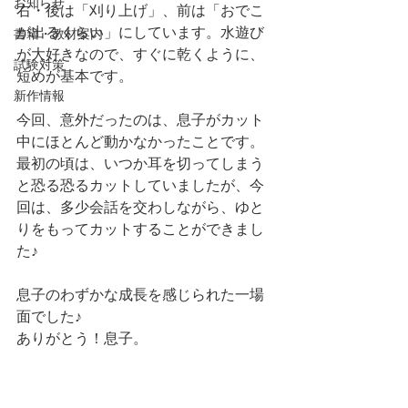
お知らせ
右・後は「刈り上げ」、前は「おでこ
が出るくらい」にしています。水遊び
書籍・教材案内
が大好きなので、すぐに乾くように、
試験対策
短めが基本です。
新作情報
今回、意外だったのは、息子がカット
中にほとんど動かなかったことです。
最初の頃は、いつか耳を切ってしまう
と恐る恐るカットしていましたが、今
回は、多少会話を交わしながら、ゆと
りをもってカットすることができまし
た♪
息子のわずかな成長を感じられた一場
面でした♪
ありがとう！息子。