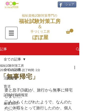
シェア
福祉資格試験対策専門の
福祉試験対策工房
＆
手づくり工房
ぼぼ屋
記事
全ての記事
福祉試験対策工房
全ての記事
2017年8月29日
読了時間: 1分
「無事帰宅」
活動報告
育児
妻と息子(3歳)が、旅行から無事に帰宅
試験対策情報室
しました。
二人ともくたびれたようで、なんのた
厳選良問
めに休暇をとって旅行したのか、個人