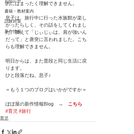
お知らせ
的にはまったく理解できません。
書籍・教材案内
息子は、旅行中に行った水族館が楽し
試験対策
かったらしく、その話をしてくれまし
新作情報
た。加えて「じぃじぃは、肩が強いん
だって」と唐突に言われました。こち
らも理解できません。
明日からは、また普段と同じ生活に戻
ります。
ひと段落だね。息子♪
＝もう１つのブログはいかがですか＝
ぼぼ屋の新作情報Blog　→　
こちら
#育児
#旅行
育児