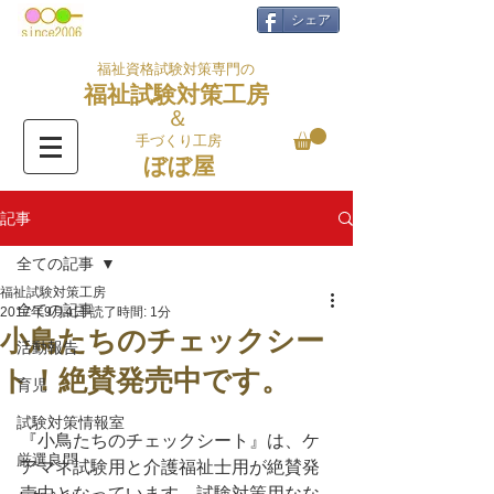
シェア
福祉資格試験対策専門の
福祉試験対策工房
＆
手づくり工房
ぼぼ屋
記事
全ての記事
福祉試験対策工房
全ての記事
2017年9月4日
読了時間: 1分
小鳥たちのチェックシー
活動報告
ト！絶賛発売中です。
育児
試験対策情報室
『小鳥たちのチェックシート』は、ケ
厳選良問
アマネ試験用と介護福祉士用が絶賛発
売中となっています。試験対策用なな