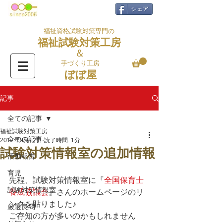
シェア
福祉資格試験対策専門の
福祉試験対策工房
＆
手づくり工房
ぼぼ屋
記事
全ての記事
福祉試験対策工房
全ての記事
2017年9月12日
読了時間: 1分
試験対策情報室の追加情報
活動報告
育児
先程、試験対策情報室に『
全国保育士
試験対策情報室
養成協議会
』さんのホームページのリ
ンクを貼りました♪
厳選良問
ご存知の方が多いのかもしれません