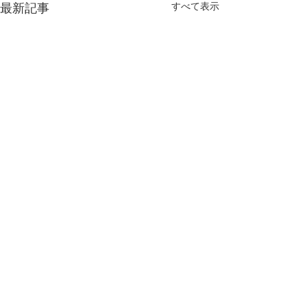
すべて表示
最新記事
コメント
PS,統計情報