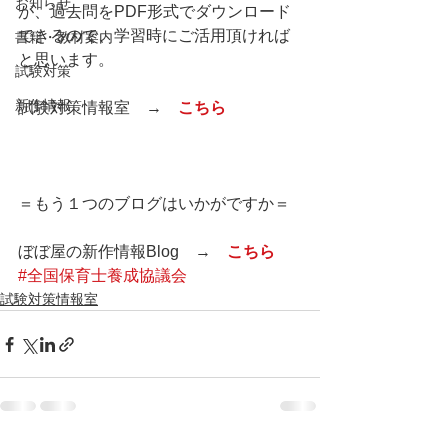
お知らせ
が、過去問をPDF形式でダウンロード
できるので、学習時にご活用頂ければ
書籍・教材案内
と思います。
試験対策
新作情報
試験対策情報室　→　
こちら
＝もう１つのブログはいかがですか＝
ぼぼ屋の新作情報Blog　→　
こちら
#全国保育士養成協議会
試験対策情報室