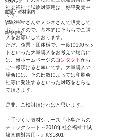
お知らせ
社会福祉士試験対策用は、好評発売中
書籍・教材案内
です。
試験対策
クリーマさんやミンネさんで販売して
おりますので、基本的にそちらでご購
新作情報
入をお願いしております。
ただ、企業・団体様で、一度に100セッ
トといった大量購入をお考えの場合に
は、当ホームページの
コンタクト
から
ご一報頂けると幸いです。大量購入の
場合には、その部数によっては印刷会
社等に発注するといった対応をとらせ
て頂きます。
是非、ご検討頂ければと思います。
・手づくり教材シリーズ『小鳥たちの
チェックシート～2018年社会福祉士試
験直前対策用～』KS1801