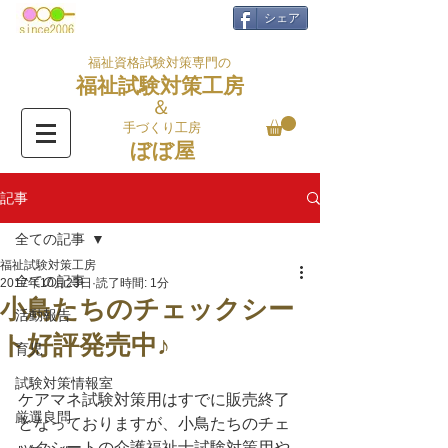
シェア
福祉資格試験対策専門の
福祉試験対策工房
＆
手づくり工房
ぼぼ屋
記事
全ての記事
福祉試験対策工房
全ての記事
2017年10月23日
読了時間: 1分
小鳥たちのチェックシー
活動報告
ト好評発売中♪
育児
試験対策情報室
ケアマネ試験対策用はすでに販売終了
厳選良問
となっておりますが、小鳥たちのチェ
ックシートの介護福祉士試験対策用や