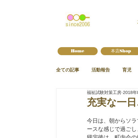
Home
本店Shop
全ての記事
活動報告
育児
福祉試験対策工房
2018年
新作情報
充実な一日
今日は、朝からソラ
ースな感じで過ごし
帰宅後は、町内会の