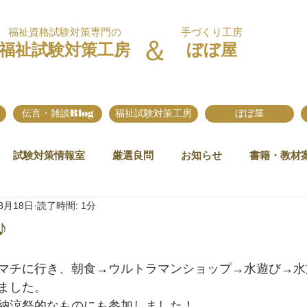
福祉資格試験対策専門の
手づくり工房
＆
福祉試験対策工房
ぼぼ屋
伝言・雑談Blog
福祉試験対策工房
ぼぼ屋
試験対策情報室
厳選良問
お知らせ
書籍・教材
8月18日
読了時間: 1分
♪
マチに行き、朝食→ウルトラマンショップ→水遊び→水
ました。
納涼祭的なものにも参加しました！