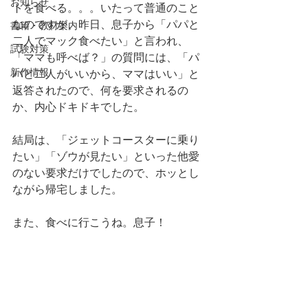
お知らせ
トを食べる。。。いたって普通のこと
なのですが、昨日、息子から「パパと
書籍・教材案内
二人でマック食べたい」と言われ、
試験対策
「ママも呼べば？」の質問には、「パ
新作情報
パと二人がいいから、ママはいい」と
返答されたので、何を要求されるの
か、内心ドキドキでした。
結局は、「ジェットコースターに乗り
たい」「ゾウが見たい」といった他愛
のない要求だけでしたので、ホッとし
ながら帰宅しました。
また、食べに行こうね。息子！