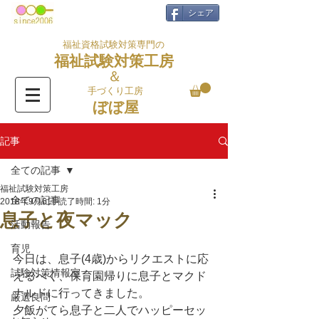
シェア
福祉資格試験対策専門の
福祉試験対策工房
＆
手づくり工房
ぼぼ屋
記事
全ての記事
福祉試験対策工房
全ての記事
2018年9月6日
読了時間: 1分
息子と夜マック
活動報告
育児
今日は、息子(4歳)からリクエストに応
試験対策情報室
えるべく、保育園帰りに息子とマクド
ナルドに行ってきました。
厳選良問
夕飯がてら息子と二人でハッピーセッ