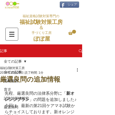
シェア
福祉資格試験対策専門の
福祉試験対策工房
＆
手づくり工房
ぼぼ屋
記事
全ての記事
福祉試験対策工房
全ての記事
2018年10月25日
読了時間: 1分
厳選良問の追加情報
活動報告
育児
先程、厳選良問の法律系分野に「
新オ
試験対策情報室
レンジプラン
」の問題を追加しました♪
今回は、最新の第21回ケアマネ試験か
厳選良問
らチョイスしております。新オレンジ