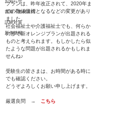
お知らせ
プランは、昨年改正されて、2020年ま
での数値目標となるなどの変更があり
書籍・教材案内
ました。
試験対策
社会福祉士や介護福祉士でも、何らか
新作情報
の形で新オレンジプランが出題される
ものと考えられます。もしかしたら似
たような問題が出題されるかもしれま
せんね♪
受験生の皆さまは、お時間がある時に
でも確認ください。
どうぞよろしくお願い申し上げます。
厳選良問　→　
こちら