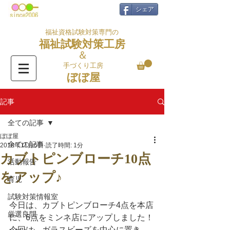
シェア
福祉資格試験対策専門の
福祉試験対策工房
＆
手づくり工房
ぼぼ屋
記事
全ての記事
ぼぼ屋
全ての記事
2018年11月6日
読了時間: 1分
カブトピンブローチ10点
活動報告
をアップ♪
育児
試験対策情報室
今日は、カブトピンブローチ4点を本店
厳選良問
に、6点をミンネ店にアップしました！
今回は、ガラスビーズを中心に置き、