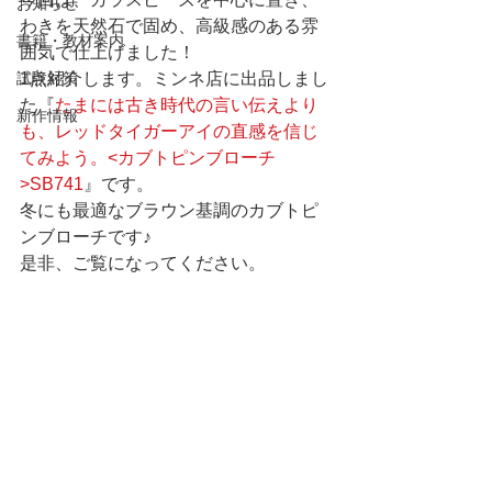
お知らせ
わきを天然石で固め、高級感のある雰
書籍・教材案内
囲気で仕上げました！
試験対策
1点紹介します。ミンネ店に出品しまし
た『
たまには古き時代の言い伝えより
新作情報
も、レッドタイガーアイの直感を信じ
てみよう。<カブトピンブローチ
>SB741
』です。
冬にも最適なブラウン基調のカブトピ
ンブローチです♪
是非、ご覧になってください。