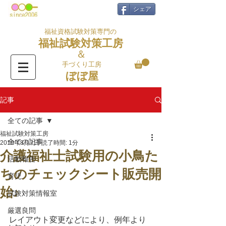
シェア
福祉資格試験対策専門の
福祉試験対策工房
＆
手づくり工房
ぼぼ屋
記事
全ての記事
福祉試験対策工房
全ての記事
2019年8月7日
読了時間: 1分
介護福祉士試験用の小鳥た
活動報告
ちのチェックシート販売開
育児
始♪
試験対策情報室
厳選良問
レイアウト変更などにより、例年より