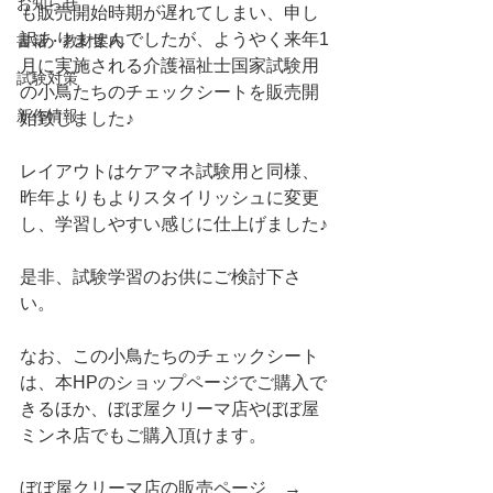
お知らせ
も販売開始時期が遅れてしまい、申し
訳ありませんでしたが、ようやく来年1
書籍・教材案内
月に実施される介護福祉士国家試験用
試験対策
の小鳥たちのチェックシートを販売開
新作情報
始致しました♪
レイアウトはケアマネ試験用と同様、
昨年よりもよりスタイリッシュに変更
し、学習しやすい感じに仕上げました♪
是非、試験学習のお供にご検討下さ
い。
なお、この小鳥たちのチェックシート
は、本HPのショップページでご購入で
きるほか、ぼぼ屋クリーマ店やぼぼ屋
ミンネ店でもご購入頂けます。
ぼぼ屋クリーマ店の販売ページ　→　