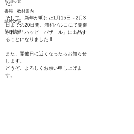
お知らせ
た。
書籍・教材案内
そして、新年が明けた1月15日～2月3
試験対策
日までの20日間、浦和パルコにて開催
新作情報
される「ハッピーバザール」に出品す
ることになりました!!!
また、開催日に近くなったらお知らせ
します。
どうぞ、よろしくお願い申し上げま
す。