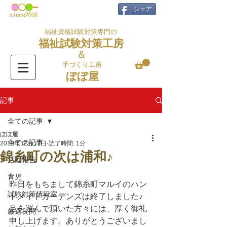
シェア
福祉資格試験対策専門の
福祉試験対策工房
＆
手づくり工房
ぼぼ屋
記事
全ての記事
ぼぼ屋
全ての記事
2019年12月17日
読了時間: 1分
錦糸町の次は浦和♪
活動報告
育児
昨日をもちまして錦糸町マルイのハン
試験対策情報室
ドメイドガーデンズは終了しました♪
足を運んで頂いた方々には、厚く御礼
厳選良問
申し上げます。ありがとうございまし