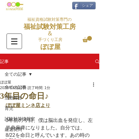
シェア
福祉資格試験対策専門の
福祉試験対策工房
＆
手づくり工房
ぼぼ屋
記事
全ての記事
ぼぼ屋
全ての記事
2023年8月22日
読了時間: 1分
3年目の命日♪
活動報告
ぼぼ屋ミンネ店より
育児
試験対策情報室
3年前の今日、僕は脳出血を発症し、左
半身麻痺になりました。自分では、
厳選良問
8/22を命日と呼んでいます。あの時の