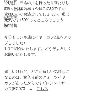
お知らせ
今頃は、三途の川を行ったり来たりし
ていたなぁと思う今日この頃ですが、
書籍・教材案内
皆様いかがお過ごしでしょうか。私は
試験対策
元気です♪50%ってところでしょう
新作情報
か。。。
今日もミンネ店にイヤーカフ2点をアッ
プしました♪
1点ご紹介いたします。どうぞよろしく
お願いいたします。
嬉しいけれど、どこか寂しい気持ちに
なるのは、嫁入り前のクォーツイヤー
カフがあったからです♪(レジンイヤー
カフ)EC073　→　
こちら