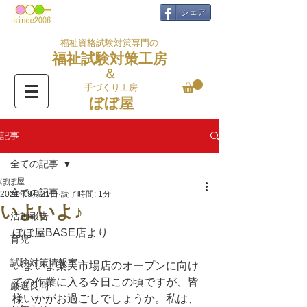
シェア
福祉資格試験対策専門の
福祉試験対策工房
＆
手づくり工房
ぼぼ屋
記事
全ての記事
ぼぼ屋
全ての記事
2021年9月21日
読了時間: 1分
いよいよ♪
活動報告
ぼぼ屋BASE店より
育児
試験対策情報室
いよいよ楽天市場店のオープンに向け
ての作業に入る今日この頃ですが、皆
厳選良問
様いかがお過ごしでしょうか。私は、