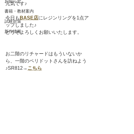
お知らせ
元気です♪
書籍・教材案内
今日も
BASE店
にレジンリングを1点ア
試験対策
ップしました♪
新作情報
どうぞよろしくお願いいたします。
お二階のリチャードはもういないか
ら、一階のペリドットさんを訪ねよう
♪SR812→
こちら