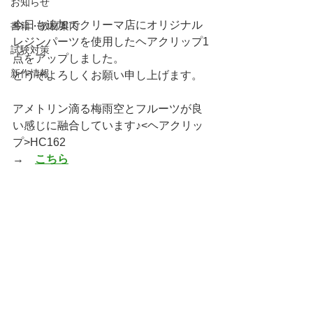
お知らせ
今日も追加でクリーマ店にオリジナル
書籍・教材案内
レジンパーツを使用したヘアクリップ1
試験対策
点をアップしました。
新作情報
どうぞよろしくお願い申し上げます。
アメトリン滴る梅雨空とフルーツが良
い感じに融合しています♪<ヘアクリッ
プ>HC162
→　
こちら