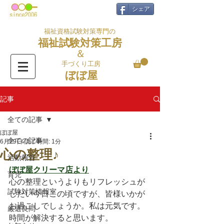
シェア
福祉資格試験対策専門の
福祉試験対策工房
＆
手づくり工房
ぼぼ屋
記事
全ての記事
ぼぼ屋
全ての記事
6月29日
読了時間: 1分
心の整理♪
活動報告
ぼぼ屋クリーマ店より
育児
心の整理というよりもリフレッシュが
試験対策情報室
したい今日この頃ですが、皆様いかが
お過ごしでしょうか。私は元気です。
厳選良問
時間が解決すると思います。