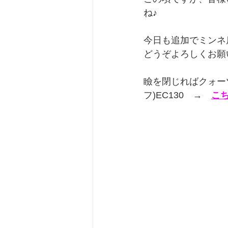
ね♪
今日も追加でミンネ
どうぞよろしくお願
瞼を閉じればクォー
フ)EC130　→　
こ