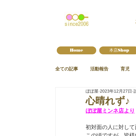
Home
本店Shop
全ての記事
活動報告
育児
ぼぼ屋
2023年12月27日
新作情報
心晴れず♪
ぼぼ屋ミンネ店より
初対面の人に対して
この頃ですが、皆様