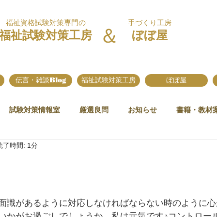
福祉資格試験対策専門の
手づくり工房
＆
福祉試験対策工房
ぼぼ屋
伝言・雑談Blog
福祉試験対策工房
ぼぼ屋
試験対策情報室
厳選良問
お知らせ
書籍・教材
読了時間: 1分
面識があるように対応しなければならない時のように心
いかがお過ごしでしょうか。私は元気です♪コントロー