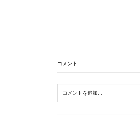
コメント
コメントを追加…
第38回（令和7年度）社会福
祉士国家試験～試験対策の独
り言～問題078
Copyright © 2016-2020 福祉試験対策工房＆ぼぼ