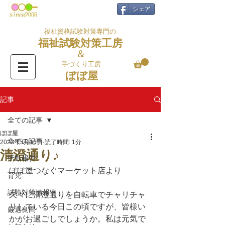
シェア
福祉資格試験対策専門の
福祉試験対策工房
＆
手づくり工房
ぼぼ屋
記事
全ての記事
ぼぼ屋
全ての記事
2023年5月16日
読了時間: 1分
清澄通り♪
活動報告
ぼぼ屋つなぐマーケット店より
育児
試験対策情報室
久々に清澄通りを自転車でチャリチャ
リしている今日この頃ですが、皆様い
厳選良問
かがお過ごしでしょうか。私は元気で