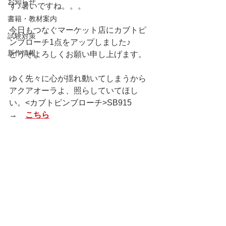
お知らせ
す♪暑いですね。。。
書籍・教材案内
今日もつなぐマーケット店にカブトピ
試験対策
ンブローチ1点をアップしました♪
新作情報
どうぞよろしくお願い申し上げます。
ゆく先々に心が揺れ動いてしまうから
アクアオーラよ、照らしていてほし
い。<カブトピンブローチ>SB915　
→　
こちら