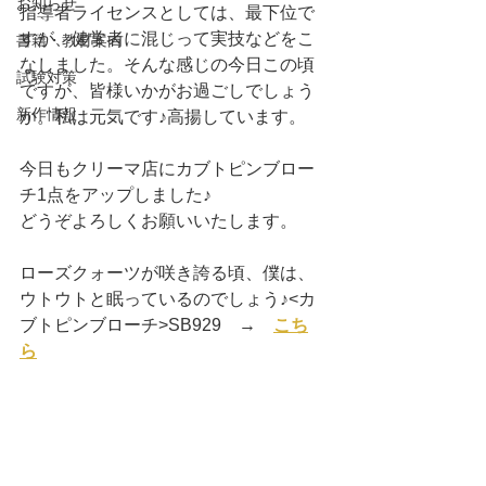
お知らせ
指導者ライセンスとしては、最下位で
すが、健常者に混じって実技などをこ
書籍・教材案内
なしました。そんな感じの今日この頃
試験対策
ですが、皆様いかがお過ごしでしょう
新作情報
か。私は元気です♪高揚しています。
今日もクリーマ店にカブトピンブロー
チ1点をアップしました♪
どうぞよろしくお願いいたします。
ローズクォーツが咲き誇る頃、僕は、
ウトウトと眠っているのでしょう♪<カ
ブトピンブローチ>SB929　→　
こち
ら