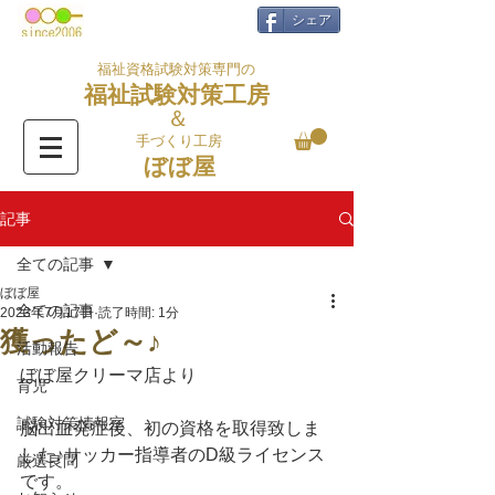
シェア
福祉資格試験対策専門の
福祉試験対策工房
＆
手づくり工房
ぼぼ屋
記事
全ての記事
ぼぼ屋
全ての記事
2023年7月17日
読了時間: 1分
獲ったど～♪
活動報告
ぼぼ屋クリーマ店より
育児
試験対策情報室
脳出血発症後、初の資格を取得致しま
した♪サッカー指導者のD級ライセンス
厳選良問
です。