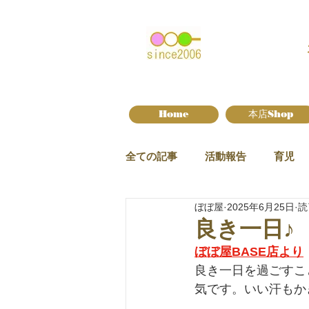
Home
本店Shop
全ての記事
活動報告
育児
ぼぼ屋
2025年6月25日
読
新作情報
良き一日♪
ぼぼ屋BASE店より
良き一日を過ごすこ
気です。いい汗もか