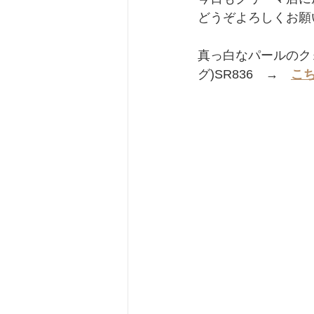
どうぞよろしくお願
真っ白なパールのク
グ)SR836　→　
こ