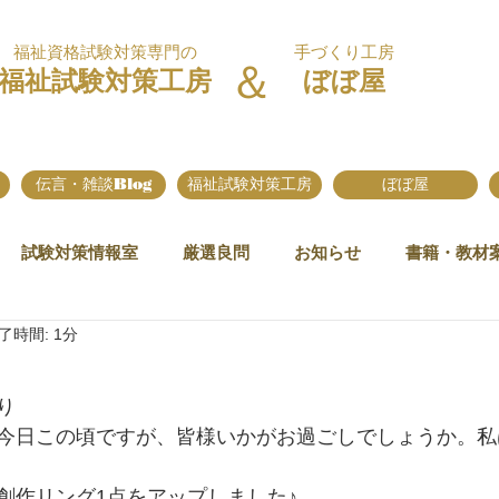
福祉資格試験対策専門の
手づくり工房
＆
福祉試験対策工房
ぼぼ屋
伝言・雑談Blog
福祉試験対策工房
ぼぼ屋
試験対策情報室
厳選良問
お知らせ
書籍・教材
了時間: 1分
り
今日この頃ですが、皆様いかがお過ごしでしょうか。私
創作リング1点をアップしました♪