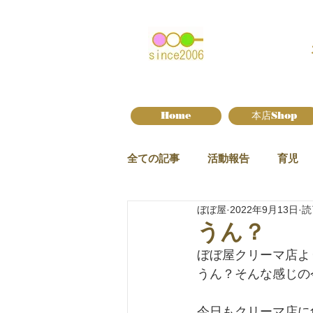
Home
本店Shop
全ての記事
活動報告
育児
ぼぼ屋
2022年9月13日
読
新作情報
うん？
ぼぼ屋クリーマ店よ
うん？そんな感じの
今日もクリーマ店に