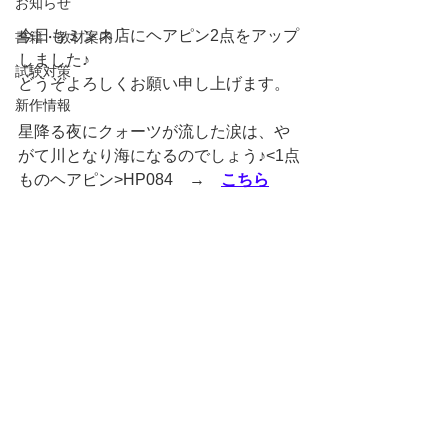
お知らせ
今日もミンネ店にヘアピン2点をアップ
書籍・教材案内
しました♪
試験対策
どうぞよろしくお願い申し上げます。
新作情報
星降る夜にクォーツが流した涙は、や
がて川となり海になるのでしょう♪<1点
ものヘアピン>HP084　→　
こちら