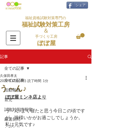
シェア
福祉資格試験対策専門の
福祉試験対策工房
＆
手づくり工房
ぼぼ屋
記事
全ての記事
久保田孝太
全ての記事
2022年12月18日
読了時間: 1分
う～ん♪
活動報告
ぼぼ屋ミンネ店より
育児
試験対策情報室
う～ん♪よく寝たと思う今日この頃です
が、皆様いかがお過ごしでしょうか。
厳選良問
私は元気です♪