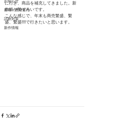
お知らせ
に行き、商品を補充してきました。新
作猫が勢ぞろいです。
書籍・教材案内
こんな感じで、年末も商売繁盛、繫
試験対策
盛、繫盛!!!!で行きたいと思います。
新作情報