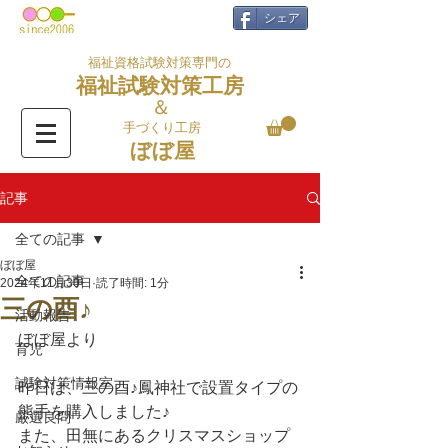
シェア
福祉資格試験対策専門の
福祉試験対策工房
＆
手づくり工房
ぼぼ屋
記事
全ての記事
ぼぼ屋
全ての記事
2024年11月30日
読了時間: 1分
三の酉♪
活動報告
ぼぼ屋より
育児
試験対策情報室
昨日は、三の酉♪鳳神社で設置タイプの
熊手を購入しました♪
厳選良問
また、田無にあるクリスマスショップ