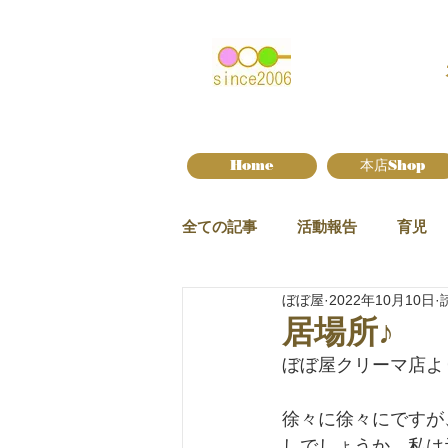
Home
本店Shop
全ての記事
活動報告
育児
ぼぼ屋
2022年10月10日
新作情報
居場所♪
ぼぼ屋クリーマ店よ
徐々に徐々にですが
しでしょうか。私は