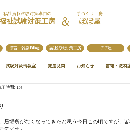
福祉資格試験対策専門の
手づくり工房
＆
福祉試験対策工房
ぼぼ屋
伝言・雑談Blog
福祉試験対策工房
ぼぼ屋
試験対策情報室
厳選良問
お知らせ
書籍・教材
読了時間: 1分
り
、居場所がなくなってきたと思う今日この頃ですが、皆
元気です♪