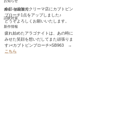
お知らせ
今日も追加でクリーマ店にカブトピン
書籍・教材案内
ブローチ1点をアップしました♪
試験対策
どうぞよろしくお願いいたします。
新作情報
疲れ始めたアラゴナイトは、あの時に
みせた笑顔を想いだしてまた頑張りま
す♪<カブトピンブローチ>SB963　→　
こちら