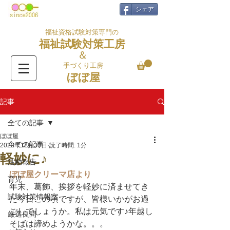
シェア
福祉資格試験対策専門の
福祉試験対策工房
＆
手づくり工房
ぼぼ屋
記事
全ての記事
ぼぼ屋
全ての記事
2023年12月30日
読了時間: 1分
軽妙に♪
活動報告
ぼぼ屋クリーマ店より
育児
年末、葛飾、挨拶を軽妙に済ませてき
試験対策情報室
た今日この頃ですが、皆様いかがお過
ごしでしょうか。私は元気です♪年越し
厳選良問
そばは諦めようかな。。。