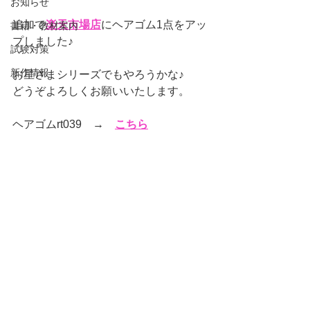
お知らせ
追加で
楽天市場店
にヘアゴム1点をアッ
書籍・教材案内
プしました♪
試験対策
新作情報
お星さまシリーズでもやろうかな♪
どうぞよろしくお願いいたします。
ヘアゴムrt039　→　
こちら