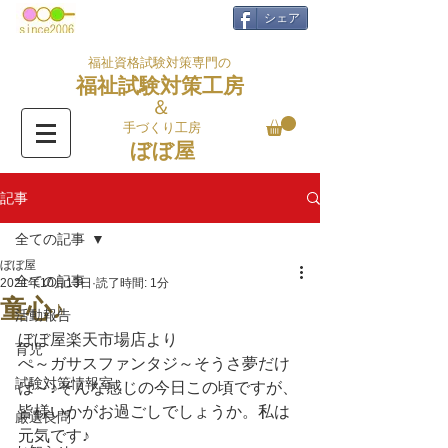
シェア
福祉資格試験対策専門の
福祉試験対策工房
＆
手づくり工房
ぼぼ屋
記事
全ての記事
ぼぼ屋
全ての記事
2021年10月13日
読了時間: 1分
童心♪
活動報告
ぼぼ屋楽天市場店より
育児
ぺ～ガサスファンタジ～そうさ夢だけ
試験対策情報室
は～♪そんな感じの今日この頃ですが、
皆様いかがお過ごしでしょうか。私は
厳選良問
元気です♪