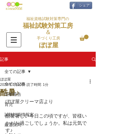
シェア
福祉資格試験対策専門の
福祉試験対策工房
＆
手づくり工房
ぼぼ屋
記事
全ての記事
ぼぼ屋
全ての記事
2023年7月10日
読了時間: 1分
酷暑♪
活動報告
ぼぼ屋クリーマ店より
育児
試験対策情報室
酷暑著しい今日この頃ですが、皆様い
かがお過ごしでしょうか。私は元気で
厳選良問
す♪