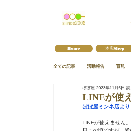
Home
本店Shop
全ての記事
活動報告
育児
ぼぼ屋
2023年11月6日
読
新作情報
LINEが
ぼぼ屋ミンネ店より
LINEが使えませ
日この頃ですが、皆