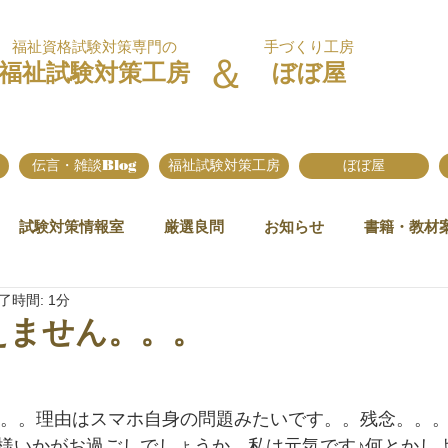
福祉資格試験対策専門の
手づくり工房
＆
福祉試験対策工房
ぼぼ屋
伝言・雑談Blog
福祉試験対策工房
ぼぼ屋
試験対策情報室
厳選良問
お知らせ
書籍・教材
了時間: 1分
使えません。。。
ん。。。理由はスマホ自身の問題みたいです。。残念。。
様いかがお過ごしでしょうか。私は元気です♪何とかしよ!