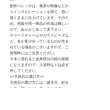
創作バレッタは、風景や映像などか
らインスピレーションを得て、思い
描くままに仕上げています。そのた
め、再販や同一商品の作成は難しい
ので、あらかじめご了承下さい。
※リーフチャームやガラスビーズな
ど、先が多少尖っているものが含ま
れている場合がございますので、ご
使用時にはご注意ください。
※水に濡れると金具部分の錆の原因
になりますので、入浴時などは必ず
外してください。
<<天然石の選び方>>
天然石の選び方には、誕生月、好き
な色、願いなど、様々ありますが、
ぼぼ屋がお勧めしている選び方は、
「直観で気に入ったもの」です。
色々な天然石をご覧になって、とて