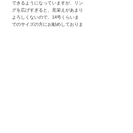
できるようになっていますが、リン
グを広げすぎると、見栄えがあまり
よろしくないので、14号くらいま
でのサイズの方にお勧めしておりま
す。
<<天然石の選び方>>
天然石の選び方には、誕生月、好き
な色、願いなど、様々ありますが、
ぼぼ屋がお勧めしている選び方は、
「直観で気に入ったもの」です。
色々な天然石をご覧になって、とて
も魅かれる天然石があれば、その天
然石がもつ効果が、実はご自身の内
面で一番求めている願いとマッチし
ていた！な～んてこともあります。
なので、誕生石じゃないから、自分
が表向き求めている願いと異なるか
らといって、魅かれた天然石を避け
る必要はないと思います。