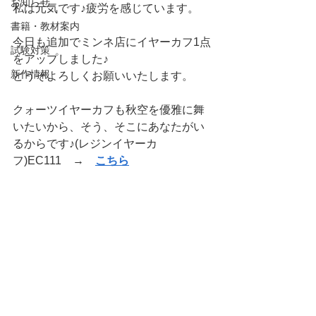
お知らせ
私は元気です♪疲労を感じています。
書籍・教材案内
今日も追加でミンネ店にイヤーカフ1点
試験対策
をアップしました♪
新作情報
どうぞよろしくお願いいたします。
クォーツイヤーカフも秋空を優雅に舞
いたいから、そう、そこにあなたがい
るからです♪(レジンイヤーカ
フ)EC111　→　
こちら