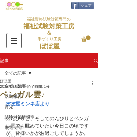
シェア
福祉資格試験対策専門の
福祉試験対策工房
＆
手づくり工房
ぼぼ屋
記事
全ての記事
ぼぼ屋
全ての記事
2023年9月29日
読了時間: 1分
ベンガル雲♪
活動報告
ぼぼ屋ミンネ店より
育児
試験対策情報室
のんびりと、そしてのんびりとベンガ
ル雲でも眺めていたい今日この頃です
厳選良問
が、皆様いかがお過ごしでしょうか。