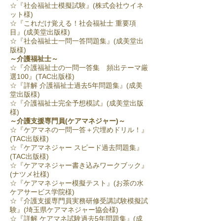
☆『社会福祉士模擬試験』(株式会社ウイネ
ット様)
☆『これだけ覚える！社会福祉士 重要項
目』(成美堂出版様)
☆『社会福祉士一問一答問題集』(成美堂出
版様)
～介護福祉士～
☆『介護福祉士の一問一答集 頻出テーマ厳
選100』(TAC出版様)
☆『詳解 介護福祉士過去5年問題集』(成美
堂出版様)
☆『介護福祉士完全予想模試』(成美堂出版
様)
～介護支援専門員(ケアマネジャー)～
☆『ケアマネの一問一答＋穴埋めドリル！』
(TAC出版様)
☆『ケアマネジャー スピード過去問題集』
(TAC出版様)
☆『ケアマネジャー書き込みワークブック』
(ナツメ社様)
☆『ケアマネジャー模擬テスト』(お茶の水
ケアサービス学院様)
☆『介護支援専門員実務研修受講試験模擬試
験』(埼玉県ケアマネジャー協会様)
☆『詳解 ケアマネ試験過去5年問題集』(成