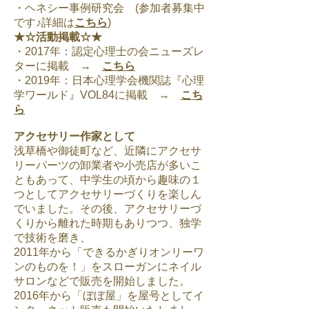
・ヘネシー事例研究会 (参加者募集中
です♪詳細は
こちら
)
★☆活動掲載☆★
・2017年：認定心理士の会ニューズレ
ターに掲載 →
こちら
・2019年：日本心理学会機関誌『心理
学ワールド』VOL84に掲載 →
こち
ら
アクセサリー作家として
浅草橋や御徒町など、近隣にアクセサ
リーパーツの卸業者や小売店が多いこ
ともあって、中学生の頃から趣味の
１
つとしてアクセサリーづくりを楽しん
でいました。その後、アクセサリーづ
くりから離れた時期もありつつ、
独学
で技術を磨き、
2011年から「できるかぎりオンリーワ
ンのものを！」をスローガンにネイル
サロンなどで販
売を開始しました。
2016年から「ぼぼ屋」を屋号としてイ