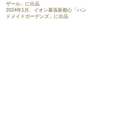
ザール」に
出品
2024年1月
、イオン幕張新都心「ハン
ドメイドガーデンズ」に出品
★
感謝を込めたリンク集
★
日頃からお世話になっている方々へ！
ありがとうを伝えたい♪