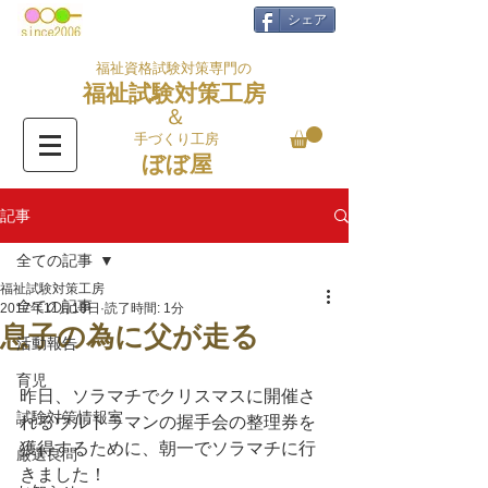
シェア
福祉資格試験対策専門の
福祉試験対策工房
＆
手づくり工房
ぼぼ屋
記事
全ての記事
福祉試験対策工房
全ての記事
2017年11月18日
読了時間: 1分
息子の為に父が走る
活動報告
育児
昨日、ソラマチでクリスマスに開催さ
試験対策情報室
れるウルトラマンの握手会の整理券を
獲得するために、朝一でソラマチに行
厳選良問
きました！