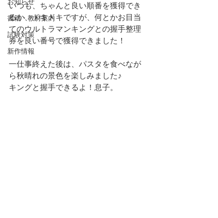
お知らせ
いつも、ちゃんと良い順番を獲得でき
るか、ドキドキですが、何とかお目当
書籍・教材案内
てのウルトラマンキングとの握手整理
試験対策
券を良い番号で獲得できました！
新作情報
一仕事終えた後は、パスタを食べなが
ら秋晴れの景色を楽しみました♪
キングと握手できるよ！息子。