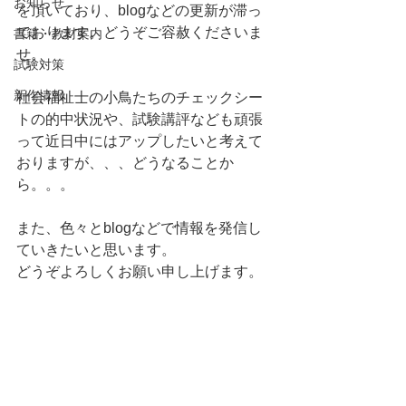
お知らせ
を頂いており、blogなどの更新が滞っ
ております。どうぞご容赦くださいま
書籍・教材案内
せ。
試験対策
新作情報
社会福祉士の小鳥たちのチェックシー
トの的中状況や、試験講評なども頑張
って近日中にはアップしたいと考えて
おりますが、、、どうなることか
ら。。。
また、色々とblogなどで情報を発信し
ていきたいと思います。
どうぞよろしくお願い申し上げます。