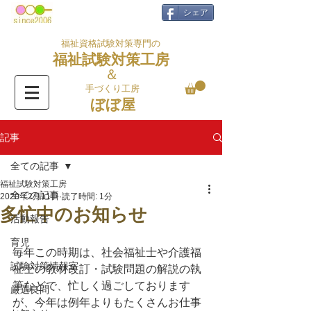
シェア
福祉資格試験対策専門の
福祉試験対策工房
＆
手づくり工房
ぼぼ屋
記事
全ての記事
福祉試験対策工房
全ての記事
2020年2月11日
読了時間: 1分
多忙中のお知らせ
活動報告
育児
毎年この時期は、社会福祉士や介護福
試験対策情報室
祉士の教材改訂・試験問題の解説の執
筆などで、忙しく過ごしております
厳選良問
が、今年は例年よりもたくさんお仕事