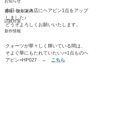
お知らせ
今日もミンネ店にヘアピン1点をアップ
書籍・教材案内
しました♪
試験対策
どうぞよろしくお願いいたします。
新作情報
クォーツが華々しく輝いている間は、
そよぐ華にもたれていたい♪<1点ものヘ
アピン>HP027　→　
こちら