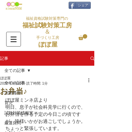
シェア
福祉資格試験対策専門の
福祉試験対策工房
＆
手づくり工房
ぼぼ屋
記事
全ての記事
ぼぼ屋
全ての記事
2022年9月26日
読了時間: 1分
お弁当♪
活動報告
ぼぼ屋ミンネ店より
育児
明日、息子が社会科見学に行くので、
試験対策情報室
お弁当を作る予定の今日この頃です
が、皆様いかがお過ごしでしょうか。
厳選良問
ちょっと緊張しています。