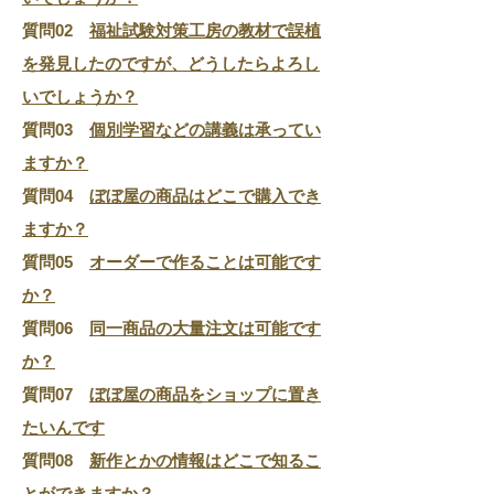
質問02
福祉試験対策工房の教材で誤植
を発見したのですが、どうしたらよろし
いでしょうか？
質問03
個別学習などの講義は承ってい
ますか？
質問04
ぼぼ屋の商品はどこで購入でき
ますか？
質問05
オーダーで作ることは可能です
か？
質問06
同一商品の大量注文は可能です
か？
質問07
ぼぼ屋の商品をショップに置き
たいんです
質問08
新作とかの情報はどこで知るこ
とができますか？