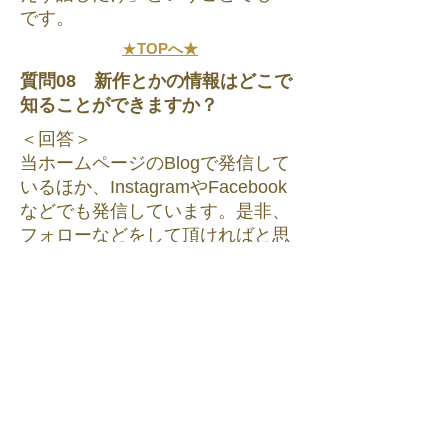
です。
★
TOPへ★
質問08 新作とかの情報はどこで
知ることができますか？
＜回答＞
​当ホームページのBlogで発信して
いるほか、InstagramやFacebook
などでも発信しています。是非、
フォローなどをして頂ければと思
います。
★
TOPへ★
質問09 自分の適切なブレスレッ
トのサイズを知る方法は？
＜回答＞
一般的に「手首周り＋1cm～
1.5cm＝内径」がご使用に適して